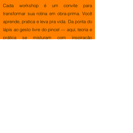
Cada workshop é um convite para
transformar sua rotina em obra-prima. Você
aprende, pratica e leva pra vida. Da ponta do
lápis ao gesto livre do pincel — aqui, teoria e
prática se misturam com inspiração
pura.
Integre sua equipe ao convite de criar,
mostrando que errar e aprender com quem
faz arte acontecer todos os dias pode ser
maravilhoso!