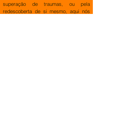
superação de traumas, ou pela
redescoberta de si mesmo, aqui nós
acreditamos que o impacto da arte vai
muito além da estética—ela toca
pessoas fazendo com que a arte seja
um caminho de cura mesmo no setor
corporativo.
O terceiro pilar MISSÃO
- somos
focados em criar arte outsiders,
oferecemos uma plataforma onde a
expressão artística foge das normas
tradicionais, abraçamos o inusitado e o
marginal. Esse tipo de arte abre
espaço para pessoas que, muitas
vezes, se sentem fora dos padrões
específicos, nós proporcionamos um
ambiente onde todos podem se